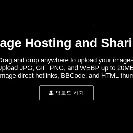
age Hosting and Shar
Drag and drop anywhere to upload your images
Upload JPG, GIF, PNG, and WEBP up to 20MB
image direct hotlinks, BBCode, and HTML thum
업로드 하기