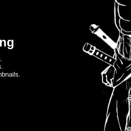
ing
.
.
bnails.