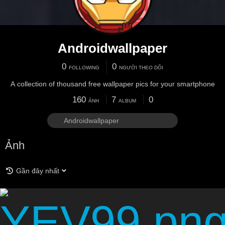
Androidwallpaper
0
0
FOLLOWING
NGƯỜI THEO DÕI
A collection of thousand free wallpaper pics for your smartphone
160
7
0
ẢNH
ALBUM
Ảnh
Gần đây nhất