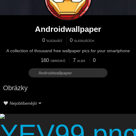
Androidwallpaper
0
0
SLEDUJÍCÍ
SLEDUJÍCÍCH
A collection of thousand free wallpaper pics for your smartphone
160
7
0
OBRÁZKŮ
ALBA
Obrázky
Nejoblíbenější