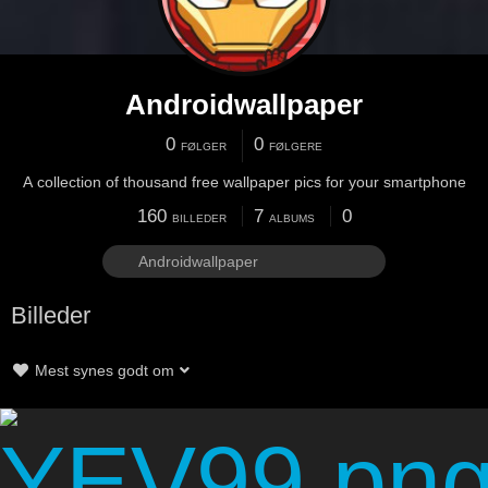
Androidwallpaper
0
0
FØLGER
FØLGERE
A collection of thousand free wallpaper pics for your smartphone
160
7
0
BILLEDER
ALBUMS
Billeder
Mest synes godt om