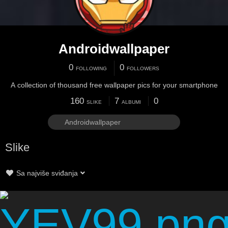
Androidwallpaper
0
0
FOLLOWING
FOLLOWERS
A collection of thousand free wallpaper pics for your smartphone
160
7
0
SLIKE
ALBUMI
Slike
Sa najviše sviđanja